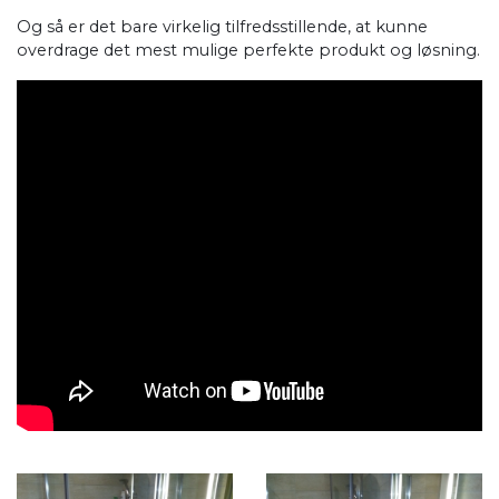
Og så er det bare virkelig tilfredsstillende, at kunne
overdrage det mest mulige perfekte produkt og løsning.