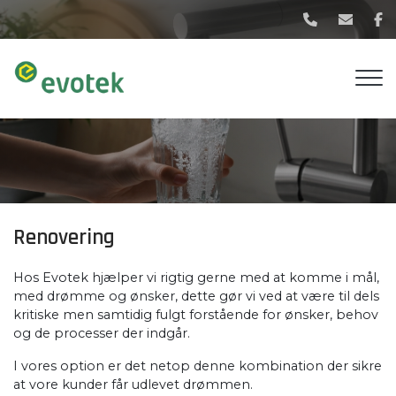
G
å
t
i
l
h
o
v
e
d
i
Renovering
n
d
Hos Evotek hjælper vi rigtig gerne med at komme i mål,
h
med drømme og ønsker, dette gør vi ved at være til dels
o
kritiske men samtidig fulgt forstående for ønsker, behov
l
og de processer der indgår.
d
I vores option er det netop denne kombination der sikre
at vore kunder får udlevet drømmen.